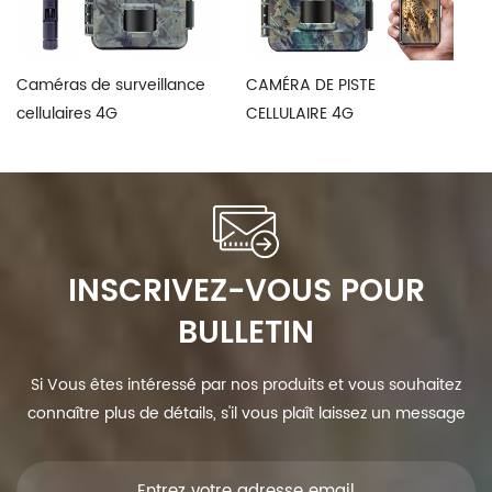
Caméras de surveillance
CAMÉRA DE PISTE
P
cellulaires 4G
CELLULAIRE 4G
Tr
INSCRIVEZ-VOUS POUR
BULLETIN
Si Vous êtes intéressé par nos produits et vous souhaitez
connaître plus de détails, s'il vous plaît laissez un message
ici, nous vous répondrons dès que nous Can.