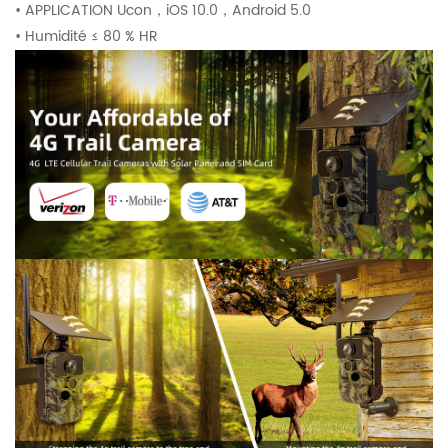
• APPLICATION Ucon
，
iOS 10.0
，
Android 5.0
• Humidité ≤ 80 % HR