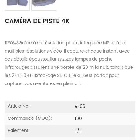
CAMÉRA DE PISTE 4K
Grâce à sa résolution photo interpolée MP et à ses
RF06
48
multiples résolutions vidéo, il capture chaque instant avec
des détails époustouflants.
Les lampes de poche
26
infrarouges assurent une portée de 20 m la nuit, tandis que
les 2.
il 0.
Stockage SD GB, le
est parfait pour
0
T
4
128
RF06
capturer vos aventures en plein air.
Article No.:
RF06
Commande (MOQ):
100
Paiement:
T/T