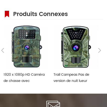
Produits Connexes
1920 x 1080p HD Caméra
Trail Campeas Pas de
1
de chasse avec
version de nuit lueur
pi
imperméable IP66