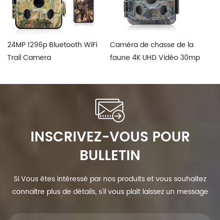
24MP 1296p Bluetooth WiFi
Caméra de chasse de la
Ap
Trail Camera
faune 4K UHD Vidéo 30mp
12
d
INSCRIVEZ-VOUS POUR
BULLETIN
Si Vous êtes intéressé par nos produits et vous souhaitez
connaître plus de détails, s'il vous plaît laissez un message
ici, nous vous répondrons dès que nous Can.