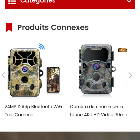
Catégories
Produits Connexes
24MP 1296p Bluetooth WiFi
Caméra de chasse de la
Ap
Trail Camera
faune 4K UHD Vidéo 30mp
12
d