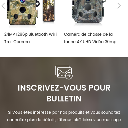
24MP 1296p Bluetooth WiFi
Caméra de chasse de la
Ap
Trail Camera
faune 4K UHD Vidéo 30mp
12
d
INSCRIVEZ-VOUS POUR
BULLETIN
Si Vous êtes intéressé par nos produits et vous souhaitez
connaître plus de détails, s'il vous plaît laissez un message
ici, nous vous répondrons dès que nous Can.