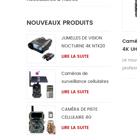
NOUVEAUX PRODUITS
JUMELLES DE VISION
Camér
NOCTURNE 4K NTK20
4K U
LIRE LA SUITE
Le no
profes
Caméras de
UHD En
surveillance cellulaires
Ainsi 
4G LTE
images
LIRE LA SUITE
de l'in
déclen
CAMÉRA DE PISTE
l'imag
CELLULAIRE 4G
modèle
LIRE LA SUITE
inesti