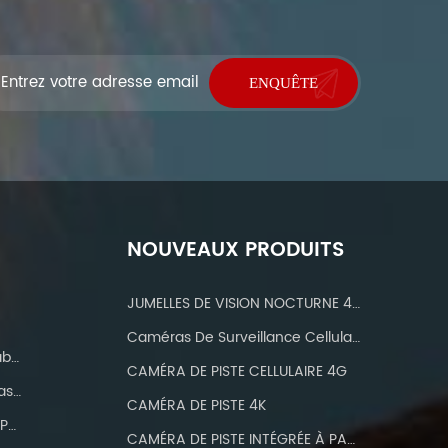
NOUVEAUX PRODUITS
JUMELLES DE VISION NOCTURNE 4K NTK20
Caméras De Surveillance Cellulaires 4G LTE
Caméra Wifi Wifi Imperméable IP 66
CAMÉRA DE PISTE CELLULAIRE 4G
12MP 1080p Caméra De Chasse
CAMÉRA DE PISTE 4K
Caméras De Chasse Avec IP66 Étanche
CAMÉRA DE PISTE INTÉGRÉE À PANNEAU SOLAIRE 4K