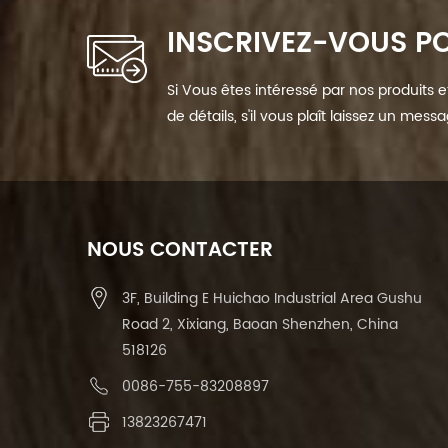
INSCRIVEZ-VOUS PO
Si Vous êtes intéressé par nos produits 
de détails, s'il vous plaît laissez un mes
dès que nous Can.
NOUS CONTACTER
3F, Building E Huichao Industrial Area Gushu
Road 2, Xixiang, Baoan Shenzhen, China
518126
0086-755-83208897
13823267471