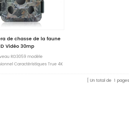
a de chasse de la faune
HD Vidéo 30mp
uveau RD3059 modèle
sionnel Caractéristiques True 4K
registrement vidéo @ 30 fps.,
que la capacité de capturer des
Un total de
1
page
 jusqu'à 3 0 Mp.from un leader
dustrie vitesse de
chement uniquement 0.2sec , à
e haute et vidéo qualitéCe
 est sûr d'être un ajout
mable à votre caméra Trail