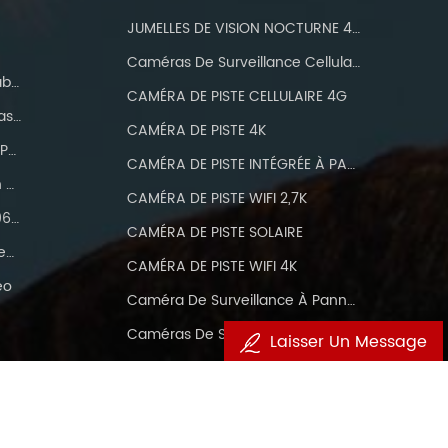
JUMELLES DE VISION NOCTURNE 4K NTK20
Caméras De Surveillance Cellulaires 4G LTE
Caméra Wifi Wifi Imperméable IP 66
CAMÉRA DE PISTE CELLULAIRE 4G
12MP 1080p Caméra De Chasse
CAMÉRA DE PISTE 4K
Caméras De Chasse Avec IP66 Étanche
CAMÉRA DE PISTE INTÉGRÉE À PANNEAU SOLAIRE 4K
WiFi Trail Camera Bluetooth 24MP
CAMÉRA DE PISTE WIFI 2,7K
Caméra De Chasse Wifi 1296p HD
CAMÉRA DE PISTE SOLAIRE
Appareil Photo WiFi Trail Avec Trois Pir
CAMÉRA DE PISTE WIFI 4K
éo
Caméra De Surveillance À Panneau Solaire
Caméras De Surveillance Cellulaires 4G
Laisser Un Message
sont réservés.