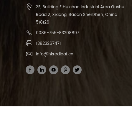
3F, Building E Huichao Industrial Area Gushu
Road 2, Xixiang, Baoan Shenzhen, China
518126
0086-755-83208897
13823267471
info@hkredleaf.cn
droits dauteu