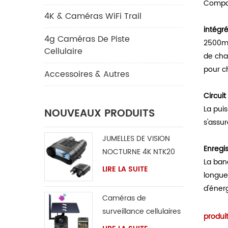
Compat
4K & Caméras WiFi Trail
intégré
4g Caméras De Piste
2500mAh
Cellulaire
de cha
pour c
Accessoires & Autres
Circuit
La pui
NOUVEAUX PRODUITS
s'assur
JUMELLES DE VISION
Enregi
NOCTURNE 4K NTK20
La ban
LIRE LA SUITE
longue 
d'énerg
Caméras de
surveillance cellulaires
produit
4G LTE