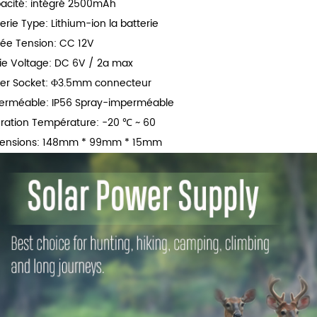
acité: intégré 2500mAh
erie Type: Lithium-ion la batterie
rée Tension: CC 12V
tie Voltage: DC 6V / 2a max
er Socket: Φ3.5mm connecteur
erméable: IP56 Spray-imperméable
ration Température: -20 ℃ ~ 60
ensions: 148mm * 99mm * 15mm