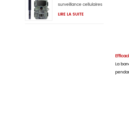
surveillance cellulaires
4G
LIRE LA SUITE
Effica
La banq
pendan